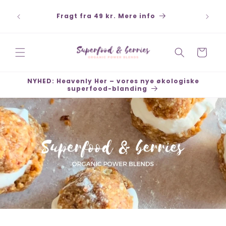
Gå til
ort,
indhold
Fragt fra 49 kr. Mere info
 køb 30
Indkøbskurv
NYHED: Heavenly Her – vores nye økologiske
superfood-blanding