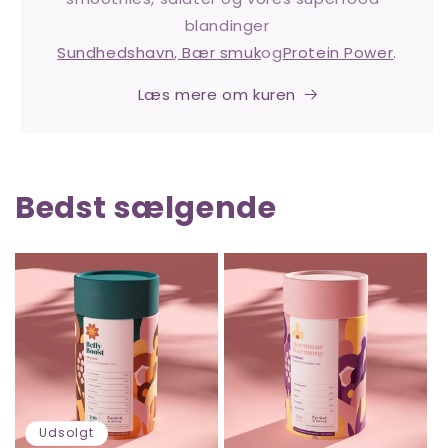
blandinger
Sundhedshavn
,
Bær smuk
og
Protein Power
.
Læs mere om kuren
Bedst sælgende
Udsolgt