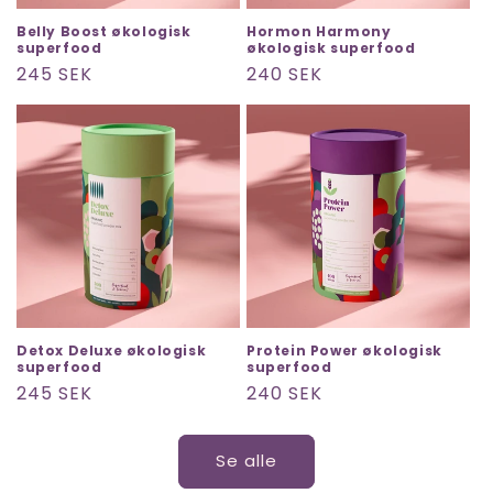
Belly Boost økologisk
Hormon Harmony
superfood
økologisk superfood
Normalpris
245 SEK
Normalpris
240 SEK
Detox Deluxe økologisk
Protein Power økologisk
superfood
superfood
Normalpris
245 SEK
Normalpris
240 SEK
Se alle